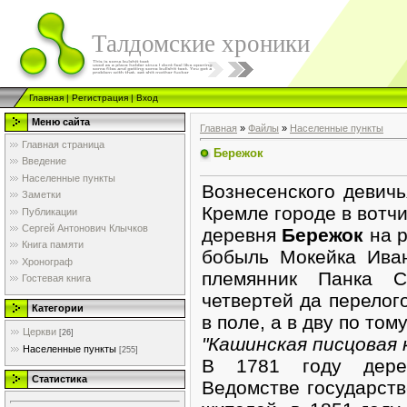
Талдомские хроники
Главная
|
Регистрация
|
Вход
Меню сайта
Главная
»
Файлы
»
Населенные пункты
Главная страница
Бережок
Введение
Населенные пункты
Вознесенского девичь
Заметки
Кремле городе в вотчи
Публикации
Сергей Антонович Клычков
деревня
Бережок
на р
Книга памяти
бобыль Мокейка Ива
Хронограф
племянник Панка 
Гостевая книга
четвертей да перелог
Категории
в поле, а в дву по тому
Церкви
[26]
"Кашинская писцовая к
Населенные пункты
[255]
В 1781 году дере
Статистика
Ведомстве государств