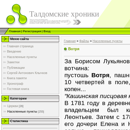
Талдомские хроники
Главная
|
Регистрация
|
Вход
Меню сайта
Главная
»
Файлы
»
Населенные пункты
Главная страница
Вотря
Введение
Населенные пункты
За Борисом Лукьяно
Заметки
вотчина:
Публикации
Сергей Антонович Клычков
пустошь
Вотря
, пашн
Книга памяти
10 четвертей в поле
Хронограф
копен...
Гостевая книга
"Кашинская писцовая к
Категории
В 1781 году в деревн
Церкви
[26]
владельцем был к
Населенные пункты
[255]
Леонтьев. Затем с 17
Статистика
его дочери Елена и 