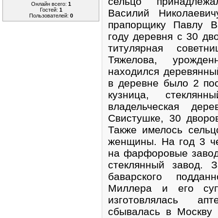
сельцо принадлежа
Онлайн всего:
1
Гостей:
1
Василий Николаевич
Пользователей:
0
прапорщику Павлу В
году деревня с 30 дв
титулярная советн
Тяжелова, урожде
находился деревянный
в деревне было 2 по
кузница, стеклян
владельческая дер
Свистушке, 30 дворо
Также имелось сельц
женщины. На год 3 ч
на фарфоровые завод
стеклянный завод. 
баварского поддан
Миллера и его суп
изготовлялась апт
сбывалась в Москву